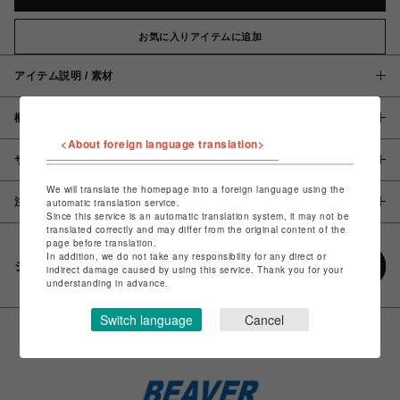
お気に入りアイテムに追加
アイテム説明 / 素材
概要
<About foreign language translation>
サイズ
We will translate the homepage into a foreign language using the
注意事項
automatic translation service.
Since this service is an automatic translation system, it may not be
translated correctly and may differ from the original content of the
page before translation.
In addition, we do not take any responsibility for any direct or
シェアする
indirect damage caused by using this service. Thank you for your
understanding in advance.
Switch language
Cancel