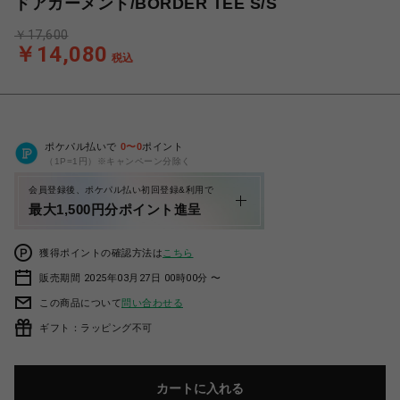
ドアガーメント/BORDER TEE S/S
￥17,600
￥14,080
税込
ポケパル払いで
0
〜
0
ポイント
（1P=1円）※キャンペーン分除く
会員登録後、ポケパル払い初回登録&利用で
最大1,500円分ポイント進呈
獲得ポイントの確認方法は
こちら
販売期間 2025年03月27日 00時00分 〜
この商品について
問い合わせる
ギフト：ラッピング不可
カートに入れる