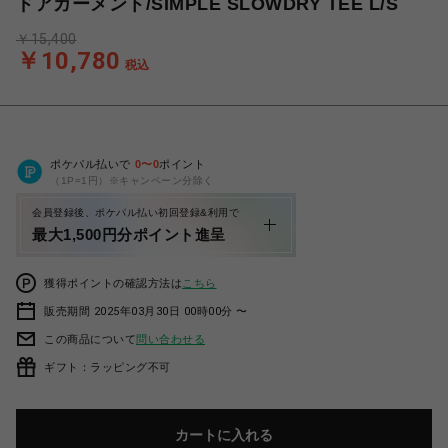
ドアガーメント/SIMPLE SLOWDRY TEE L/S
￥15,400
￥10,780
税込
ポケパル払いで
0
〜
0
ポイント
（1P=1円）※キャンペーン分除く
会員登録後、ポケパル払い初回登録&利用で
最大1,500円分ポイント進呈
獲得ポイントの確認方法は
こちら
販売期間 2025年03月30日 00時00分 〜
この商品について
問い合わせる
ギフト：ラッピング不可
カートに入れる