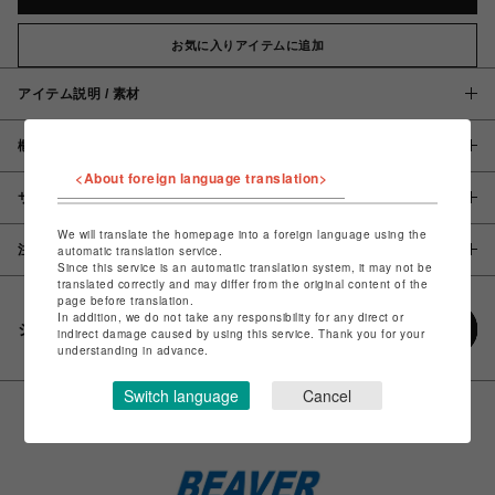
お気に入りアイテムに追加
アイテム説明 / 素材
概要
<About foreign language translation>
サイズ
We will translate the homepage into a foreign language using the
注意事項
automatic translation service.
Since this service is an automatic translation system, it may not be
translated correctly and may differ from the original content of the
page before translation.
In addition, we do not take any responsibility for any direct or
シェアする
indirect damage caused by using this service. Thank you for your
understanding in advance.
Switch language
Cancel