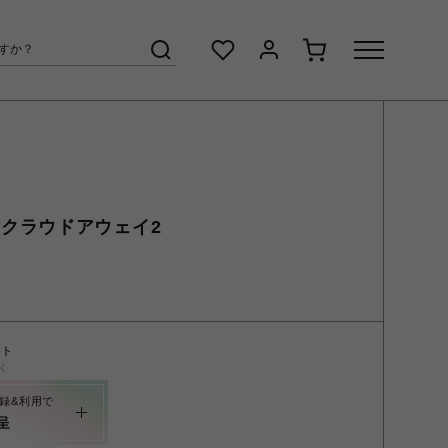
y 2クラウドアウェイ2
ント
く
録&利用で
呈