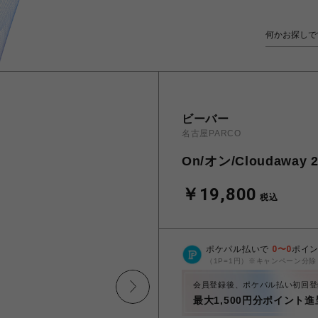
ビーバー
名古屋PARCO
On/オン/Cloudawa
￥19,800
税込
ポケパル払いで
0
〜
0
ポイ
（1P=1円）※キャンペーン分除
会員登録後、ポケパル払い初回登
最大1,500円分ポイント進