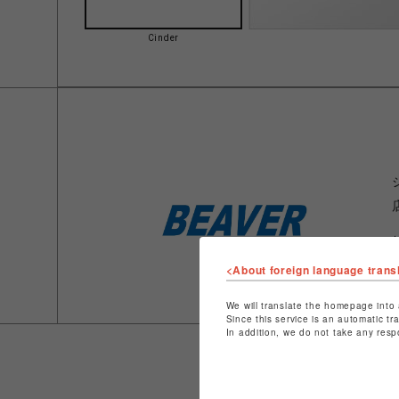
Cinder
<About foreign language trans
We will translate the homepage into 
Since this service is an automatic tr
In addition, we do not take any resp