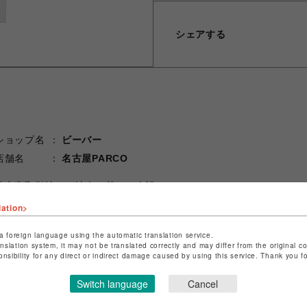
シェアする
ショップ名
ビーバー
店舗名
名古屋PARCO
特定商取引法など法令に基づく表記は
こちら
ショップお問い合わせは
こちら
lation>
a foreign language using the automatic translation service.
anslation system, it may not be translated correctly and may differ from the original c
onsibility for any direct or indirect damage caused by using this service. Thank you 
Switch language
Cancel