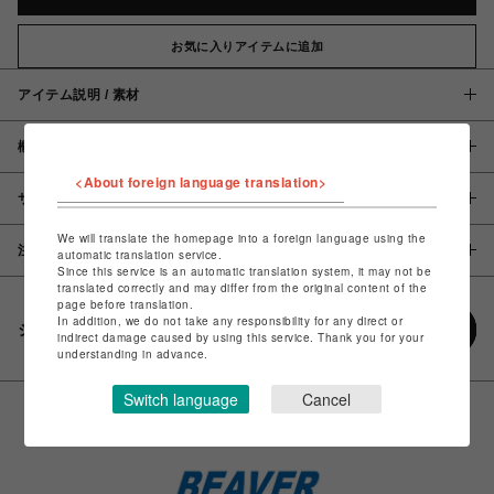
お気に入りアイテムに追加
アイテム説明 / 素材
概要
<About foreign language translation>
サイズ
We will translate the homepage into a foreign language using the
注意事項
automatic translation service.
Since this service is an automatic translation system, it may not be
translated correctly and may differ from the original content of the
page before translation.
In addition, we do not take any responsibility for any direct or
シェアする
indirect damage caused by using this service. Thank you for your
understanding in advance.
Switch language
Cancel