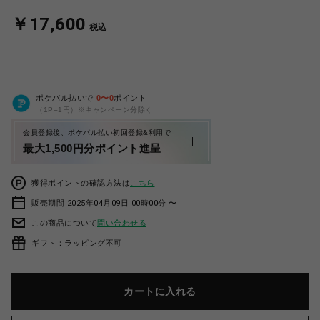
￥17,600
税込
ポケパル払いで
0
〜
0
ポイント
（1P=1円）※キャンペーン分除く
会員登録後、ポケパル払い初回登録&利用で
最大1,500円分ポイント進呈
獲得ポイントの確認方法は
こちら
販売期間 2025年04月09日 00時00分 〜
この商品について
問い合わせる
ギフト：ラッピング不可
カートに入れる