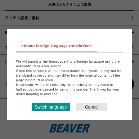
お気に入りアイテムに追加
アイテム説明 / 素材
概要
<About foreign language translation>
サイズ
We will translate the homepage into a foreign language using the
注意事項
automatic translation service.
Since this service is an automatic translation system, it may not be
translated correctly and may differ from the original content of the
page before translation.
シェアする
In addition, we do not take any responsibility for any direct or
indirect damage caused by using this service. Thank you for your
understanding in advance.
Switch language
Cancel