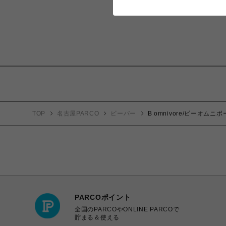
TOP
名古屋PARCO
ビーバー
B omnivore/ビーオムニボー
PARCOポイント
全国のPARCOやONLINE PARCOで
貯まる＆使える