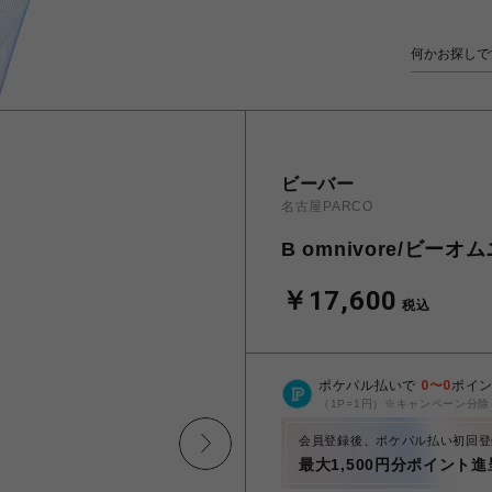
ビーバー
名古屋PARCO
B omnivore/ビーオム
￥17,600
税込
ポケパル払いで
0
〜
0
ポイ
（1P=1円）※キャンペーン分除
会員登録後、ポケパル払い初回登
最大1,500円分ポイント進