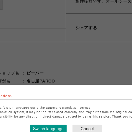
相性抜群です。オールシーズ
シェアする
ショップ名
ビーバー
店舗名
名古屋PARCO
特定商取引法など法令に基づく表記は
こちら
lation>
ショップお問い合わせは
こちら
a foreign language using the automatic translation service.
anslation system, it may not be translated correctly and may differ from the original c
onsibility for any direct or indirect damage caused by using this service. Thank you 
Switch language
Cancel