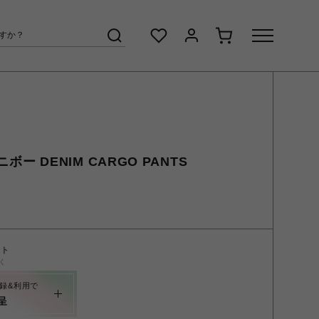
ニボー DENIM CARGO PANTS
ント
く
録&利用で
呈