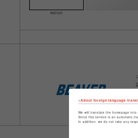
INDIGO
<About foreign language trans
We will translate the homepage into 
Since this service is an automatic tr
In addition, we do not take any resp