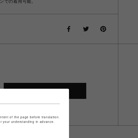
ンでの着用可能。
SHOP TOP
ontent of the page before translation.
for your understanding in advance.