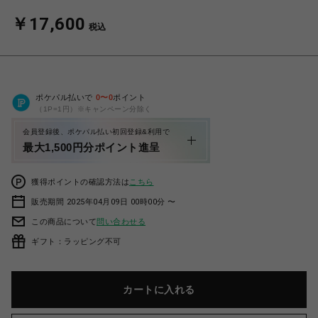
￥17,600
税込
ポケパル払いで
0
〜
0
ポイント
（1P=1円）※キャンペーン分除く
会員登録後、ポケパル払い初回登録&利用で
最大1,500円分ポイント進呈
獲得ポイントの確認方法は
こちら
販売期間 2025年04月09日 00時00分 〜
この商品について
問い合わせる
ギフト：ラッピング不可
カートに入れる