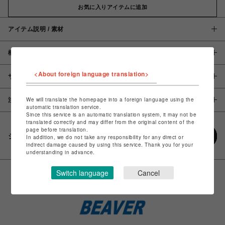
お気に入りアイテムに追加
アイテム説明 / 素材
概要
<About foreign language translation>
サイズ
We will translate the homepage into a foreign language using the
注意事項
automatic translation service.
Since this service is an automatic translation system, it may not be
translated correctly and may differ from the original content of the
page before translation.
シェアする
In addition, we do not take any responsibility for any direct or
indirect damage caused by using this service. Thank you for your
understanding in advance.
Switch language
Cancel