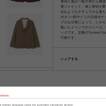
身頃と袖が一枚の布から構成
番ジャケット。袖と身頃を繋
込むようなナチュラルな落ち
ボタン+両サイドの玉縁ポケ
プルな仕様によって、シルエ
着いたトーンでのリリース。
ックです。定番のTucked Si
可能です。
シェアする
lation>
ショップ名
ビーバー
店舗名
名古屋PARCO
a foreign language using the automatic translation service.