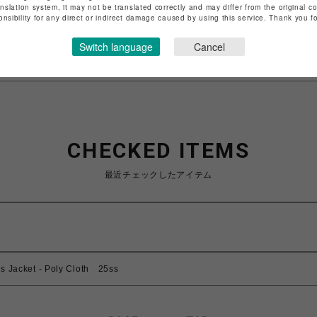
anslation system, it may not be translated correctly and may differ from the original c
特定商取引法など法令に基づく表記は
こちら
onsibility for any direct or indirect damage caused by using this service. Thank you 
ショップお問い合わせは
こちら
Switch language
Cancel
CHECKED ITEMS
最近チェックしたアイテム
acket - Poly Cloth 25ss