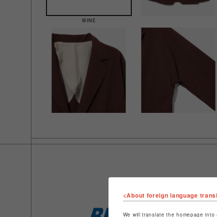
WINE
<About foreign language trans
We will translate the homepage into 