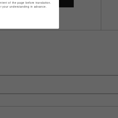
SHOP TOP
ontent of the page before translation.
for your understanding in advance.