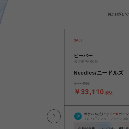
ビーバー
名古屋PARCO
Needles/ニードルズ Mil
￥47,300
￥33,110
税込
ポケパル払いで
0
〜
0
ポイ
（1P=1円）※キャンペーン分除
会員登録後、ポケパル払い初回登