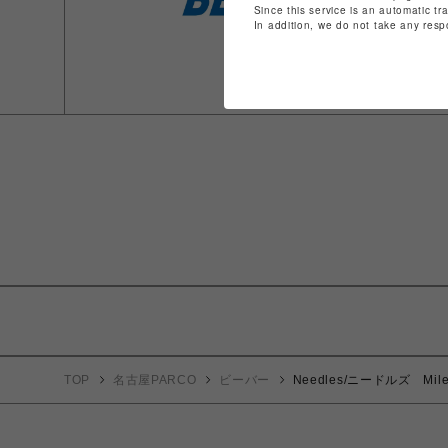
Since this service is an automatic tr
In addition, we do not take any resp
TOP
名古屋PARCO
ビーバー
Needles/ニードルズ Miles J