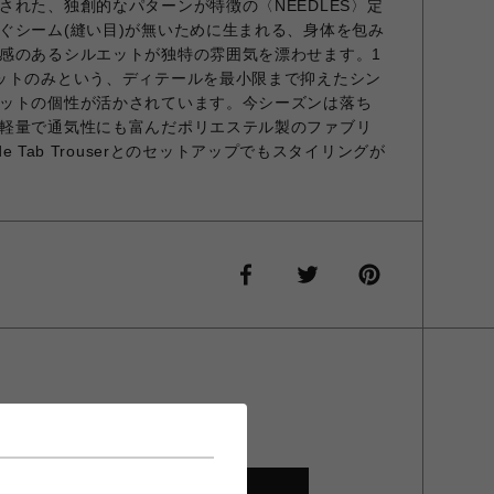
された、独創的なパターンが特徴の〈NEEDLES〉定
ぐシーム(縫い目)が無いために生まれる、身体を包み
感のあるシルエットが独特の雰囲気を漂わせます。1
ットのみという、ディテールを最小限まで抑えたシン
ットの個性が活かされています。今シーズンは落ち
軽量で通気性にも富んだポリエステル製のファブリ
de Tab Trouserとのセットアップでもスタイリングが