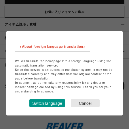
お気に入りアイテムに追加
アイテム説明 / 素材
概要
<About foreign language translation>
サイズ
We will translate the homepage into a foreign language using the
注意事項
automatic translation service.
Since this service is an automatic translation system, it may not be
translated correctly and may differ from the original content of the
page before translation.
In addition, we do not take any responsibility for any direct or
シェアする
indirect damage caused by using this service. Thank you for your
understanding in advance.
Switch language
Cancel