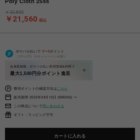
Poly Cloth 25ss
￥30,800
￥21,560
税込
ポケパル払いで
0
〜
0
ポイント
（1P=1円）※キャンペーン分除く
会員登録後、ポケパル払い初回登録&利用で
最大1,500円分ポイント進呈
獲得ポイントの確認方法は
こちら
販売期間 2025年04月10日 00時00分 〜
この商品について
問い合わせる
ギフト：ラッピング不可
カートに入れる