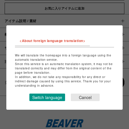
お気に入りアイテムに追加
アイテム説明 / 素材
概要
<About foreign language translation>
サイズ
We will translate the homepage into a foreign language using the
automatic translation service.
注意事項
Since this service is an automatic translation system, it may not be
translated correctly and may differ from the original content of the
page before translation.
In addition, we do not take any responsibility for any direct or
indirect damage caused by using this service. Thank you for your
シェアする
understanding in advance.
Switch language
Cancel