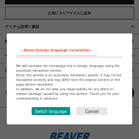
お気に入りアイテムに追加
アイテム説明 / 素材
概要
<About foreign language translation>
サイズ
We will translate the homepage into a foreign language using the
注意事項
automatic translation service.
Since this service is an automatic translation system, it may not be
translated correctly and may differ from the original content of the
page before translation.
In addition, we do not take any responsibility for any direct or
シェアする
indirect damage caused by using this service. Thank you for your
understanding in advance.
Switch language
Cancel