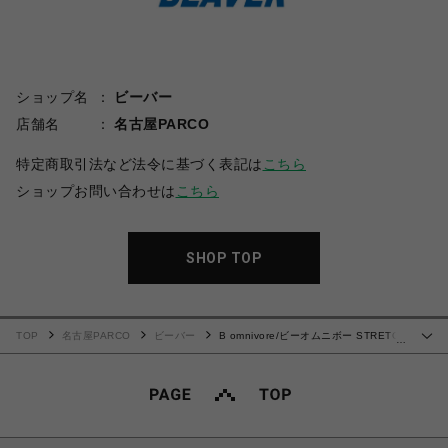
ショップ名
ビーバー
店舗名
名古屋PARCO
特定商取引法など法令に基づく表記は
こちら
ショップお問い合わせは
こちら
SHOP TOP
TOP
名古屋PARCO
ビーバー
B omnivore/ビーオムニボー STRETCH
…
POLYESTER CARGO PANTS