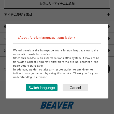
お気に入りアイテムに追加
アイテム説明 / 素材
概要
<About foreign language translation>
サイズ
We will translate the homepage into a foreign language using the
注意事項
automatic translation service.
Since this service is an automatic translation system, it may not be
translated correctly and may differ from the original content of the
page before translation.
シェアする
In addition, we do not take any responsibility for any direct or
indirect damage caused by using this service. Thank you for your
understanding in advance.
Switch language
Cancel