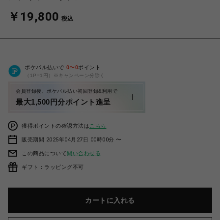
￥19,800
税込
ポケパル払いで
0
〜
0
ポイント
（1P=1円）※キャンペーン分除く
会員登録後、ポケパル払い初回登録&利用で
最大1,500円分ポイント進呈
獲得ポイントの確認方法は
こちら
販売期間 2025年04月27日 00時00分 〜
この商品について
問い合わせる
ギフト：ラッピング不可
カートに入れる