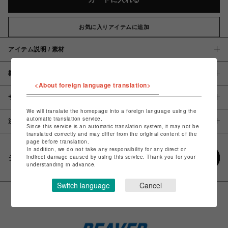
お気に入りアイテムに追加
アイテム説明 / 素材
概要
<About foreign language translation>
サイズ
We will translate the homepage into a foreign language using the
automatic translation service.
注意事項
Since this service is an automatic translation system, it may not be
translated correctly and may differ from the original content of the
page before translation.
In addition, we do not take any responsibility for any direct or
indirect damage caused by using this service. Thank you for your
シェアする
understanding in advance.
Switch language
Cancel