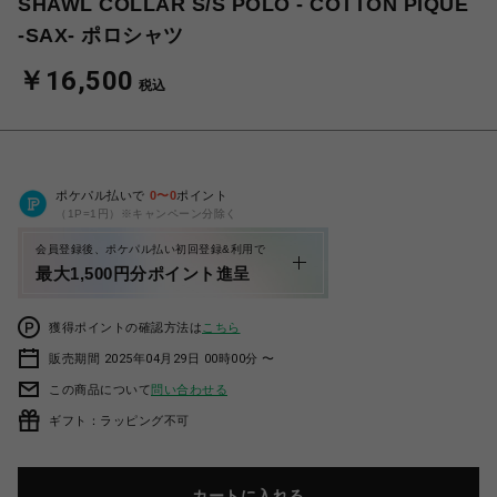
SHAWL COLLAR S/S POLO - COTTON PIQUE
-SAX- ポロシャツ
￥16,500
税込
ポケパル払いで
0
〜
0
ポイント
（1P=1円）※キャンペーン分除く
会員登録後、ポケパル払い初回登録&利用で
最大1,500円分ポイント進呈
獲得ポイントの確認方法は
こちら
販売期間 2025年04月29日 00時00分 〜
この商品について
問い合わせる
ギフト：ラッピング不可
カートに入れる