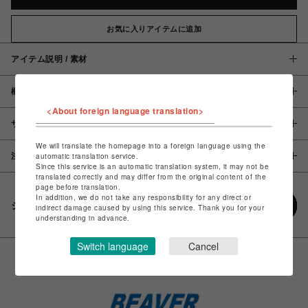
お気に入りアイテムに追加
アイテム説明 / 素材
概要
<About foreign language translation>
サイズ
We will translate the homepage into a foreign language using the
注意事項
automatic translation service.
Since this service is an automatic translation system, it may not be
translated correctly and may differ from the original content of the
page before translation.
In addition, we do not take any responsibility for any direct or
シェアする
indirect damage caused by using this service. Thank you for your
understanding in advance.
Switch language
Cancel