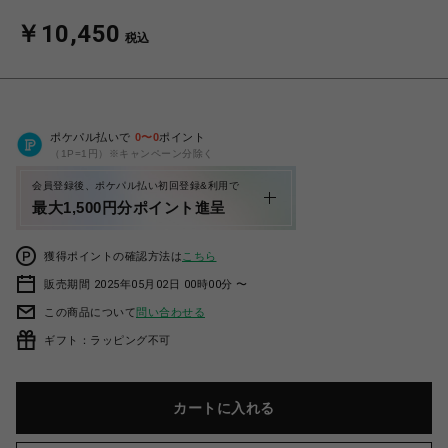
￥10,450
税込
ポケパル払いで
0
〜
0
ポイント
（1P=1円）※キャンペーン分除く
会員登録後、ポケパル払い初回登録&利用で
最大1,500円分ポイント進呈
獲得ポイントの確認方法は
こちら
販売期間 2025年05月02日 00時00分 〜
この商品について
問い合わせる
ギフト：ラッピング不可
カートに入れる