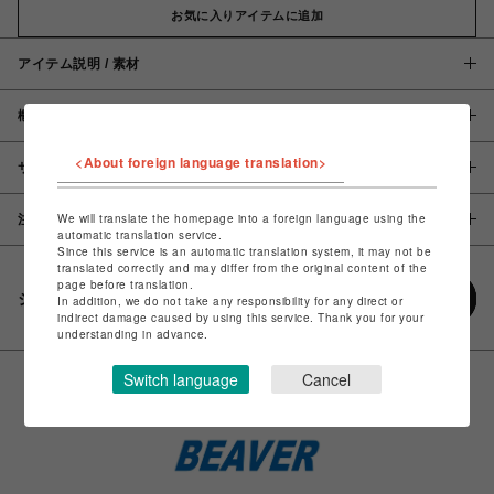
お気に入りアイテムに追加
アイテム説明 / 素材
概要
<About foreign language translation>
サイズ
We will translate the homepage into a foreign language using the
注意事項
automatic translation service.
Since this service is an automatic translation system, it may not be
translated correctly and may differ from the original content of the
page before translation.
シェアする
In addition, we do not take any responsibility for any direct or
indirect damage caused by using this service. Thank you for your
understanding in advance.
Switch language
Cancel