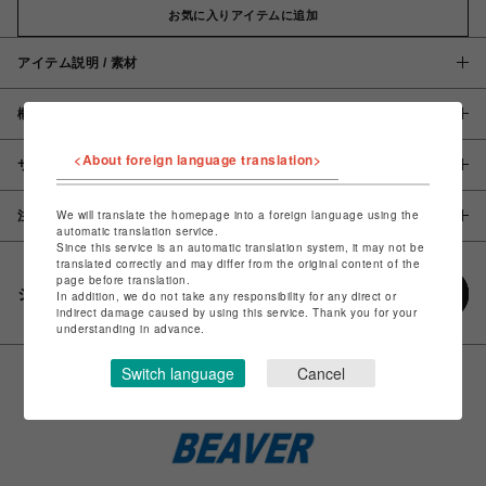
お気に入りアイテムに追加
アイテム説明 / 素材
概要
<About foreign language translation>
サイズ
We will translate the homepage into a foreign language using the
注意事項
automatic translation service.
Since this service is an automatic translation system, it may not be
translated correctly and may differ from the original content of the
page before translation.
シェアする
In addition, we do not take any responsibility for any direct or
indirect damage caused by using this service. Thank you for your
understanding in advance.
Switch language
Cancel