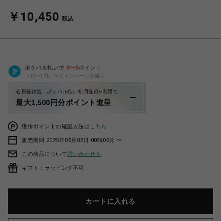
￥10,450
税込
ポケパル払いで
0
〜
0
ポイント
（1P=1円）※キャンペーン分除く
会員登録後、ポケパル払い初回登録&利用で
最大1,500円分ポイント進呈
獲得ポイントの確認方法は
こちら
販売期間 2025年05月02日 00時00分 〜
この商品について
問い合わせる
ギフト：ラッピング不可
カートに入れる