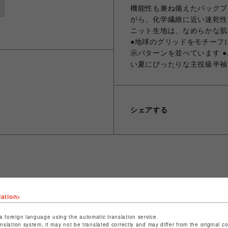
機能性も兼ね備えたバックプリ
がら、化学繊維に近い速乾性
ニット生地は、なめらかな肌
●地球のグリッドをモチーフ
示パターンを並べています 
い夏にぴったりな主役級半袖
シェアする
ショップ名
ビーバー
lation>
店舗名
名古屋PARCO
a foreign language using the automatic translation service.
特定商取引法など法令に基づく表記は
こちら
anslation system, it may not be translated correctly and may differ from the original c