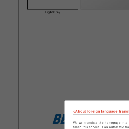
LightGray
<About foreign language trans
We will translate the homepage into 
Since this service is an automatic tr