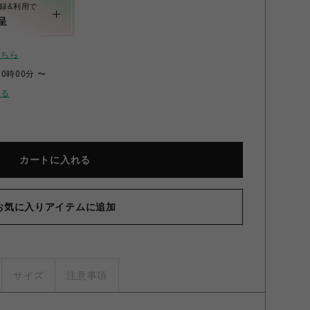
録&利用で
呈
こちら
00時00分 〜
せる
カートに入れる
お気に入りアイテムに追加
サイズ
注意事項