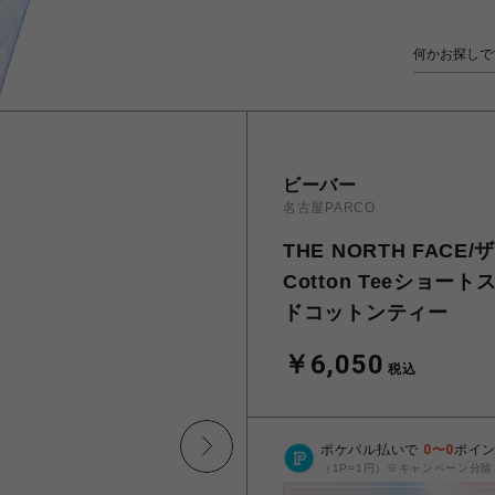
ビーバー
名古屋PARCO
THE NORTH FACE/
Cotton Teeシ
ドコットンティー
￥6,050
税込
ポケパル払いで
0
〜
0
ポイ
（1P=1円）※キャンペーン分除