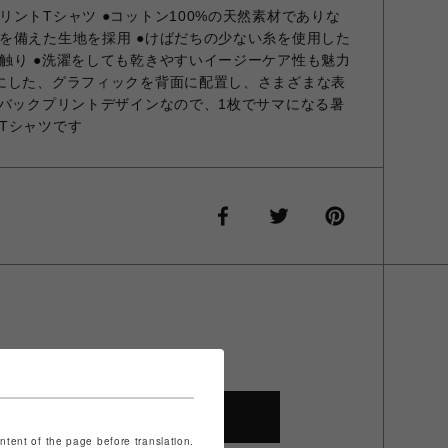
ントTシャツ ●コットン100%の天然素材でありな
を備えた生地を採用 ●けばだちの少ない糸を使用した
触り ●洗濯をしても乾きやすいイージーケア性も魅力
にした、グラフィックを背面に配置し、さまざまな表
●バックプリントデザインなので、1枚でサマになる暑
Tシャツです
SHOP TOP
ontent of the page before translation.