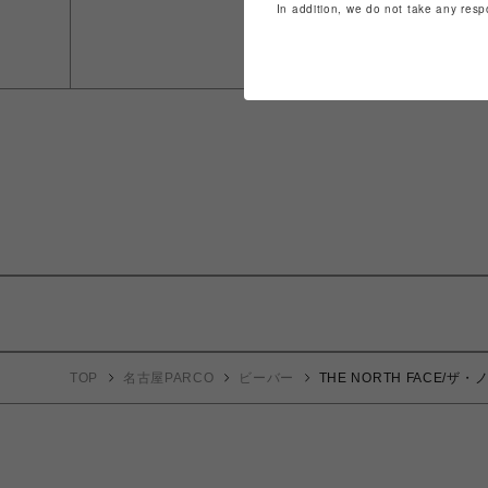
In addition, we do not take any resp
TOP
名古屋PARCO
ビーバー
THE NORTH FACE/ザ