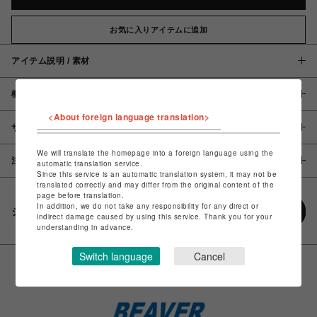
お気に入りアイテムに追加
アイテム説明 / 素材
概要
<About foreign language translation>
サイズ
We will translate the homepage into a foreign language using the
注意事項
automatic translation service.
Since this service is an automatic translation system, it may not be
translated correctly and may differ from the original content of the
page before translation.
In addition, we do not take any responsibility for any direct or
シェアする
indirect damage caused by using this service. Thank you for your
understanding in advance.
Switch language
Cancel