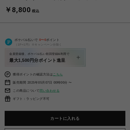
￥8,800
税込
ポケパル払いで
0
〜
0
ポイント
（1P=1円）※キャンペーン分除く
会員登録後、ポケパル払い初回登録&利用で
最大1,500円分ポイント進呈
獲得ポイントの確認方法は
こちら
販売期間 2025年05月07日 00時00分 〜
この商品について
問い合わせる
ギフト：ラッピング不可
カートに入れる