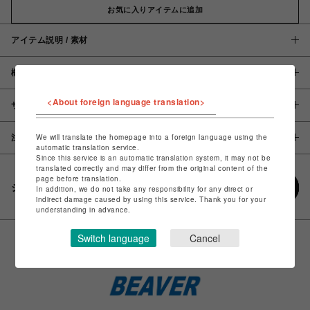
お気に入りアイテムに追加
アイテム説明 / 素材
概要
<About foreign language translation>
サイズ
We will translate the homepage into a foreign language using the
注意事項
automatic translation service.
Since this service is an automatic translation system, it may not be
translated correctly and may differ from the original content of the
page before translation.
シェアする
In addition, we do not take any responsibility for any direct or
indirect damage caused by using this service. Thank you for your
understanding in advance.
Switch language
Cancel