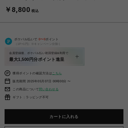
￥8,800
税込
ポケパル払いで
0
〜
0
ポイント
（1P=1円）※キャンペーン分除く
会員登録後、ポケパル払い初回登録&利用で
最大1,500円分ポイント進呈
獲得ポイントの確認方法は
こちら
販売期間 2025年05月07日 00時00分 〜
この商品について
問い合わせる
ギフト：ラッピング不可
カートに入れる