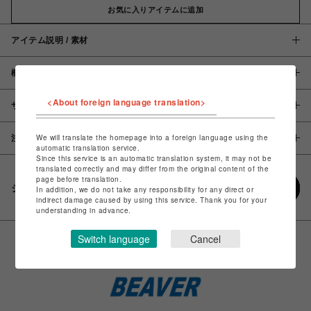
お気に入りアイテムに追加
アイテム説明 / 素材
概要
<About foreign language translation>
サイズ
We will translate the homepage into a foreign language using the
注意事項
automatic translation service.
Since this service is an automatic translation system, it may not be
translated correctly and may differ from the original content of the
page before translation.
シェアする
In addition, we do not take any responsibility for any direct or
indirect damage caused by using this service. Thank you for your
understanding in advance.
Switch language
Cancel