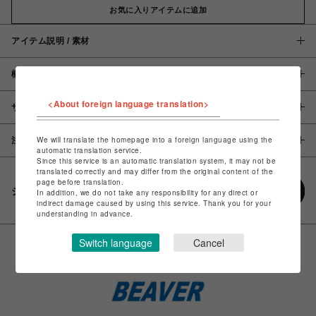
お気に入りアイテムに追加
アイテム説明 / 素材
概要
<About foreign language translation>
サイズ
We will translate the homepage into a foreign language using the
注意事項
automatic translation service.
Since this service is an automatic translation system, it may not be
translated correctly and may differ from the original content of the
page before translation.
シェアする
In addition, we do not take any responsibility for any direct or
indirect damage caused by using this service. Thank you for your
understanding in advance.
Switch language
Cancel