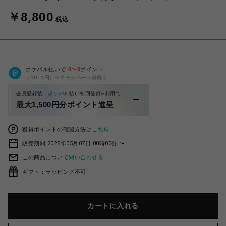
￥8,800
税込
ポケパル払いで
0
〜
0
ポイント
（1P=1円）※キャンペーン分除く
会員登録後、ポケパル払い初回登録&利用で
最大1,500円分ポイント進呈
獲得ポイントの確認方法は
こちら
販売期間 2025年05月07日 00時00分 〜
この商品について
問い合わせる
ギフト：ラッピング不可
カートに入れる