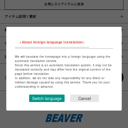
お気に入りアイテムに追加
アイテム説明 / 素材
概要
<About foreign language translation>
サイズ
We will translate the homepage into a foreign language using the
注意事項
automatic translation service.
Since this service is an automatic translation system, it may not be
translated correctly and may differ from the original content of the
page before translation.
シェアする
In addition, we do not take any responsibility for any direct or
indirect damage caused by using this service. Thank you for your
understanding in advance.
Switch language
Cancel