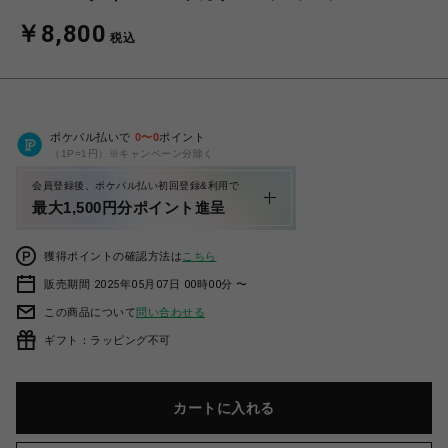
￥8,800
税込
ポケパル払いで
0
〜
0
ポイント
（1P=1円）※キャンペーン分除く
会員登録後、ポケパル払い初回登録&利用で
最大1,500円分ポイント進呈
獲得ポイントの確認方法は
こちら
販売期間 2025年05月07日 00時00分 〜
この商品について
問い合わせる
ギフト：ラッピング不可
カートに入れる