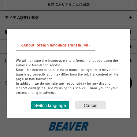
お気に入りアイテムに追加
アイテム説明 / 素材
概要
<About foreign language translation>
サイズ
We will translate the homepage into a foreign language using the
注意事項
automatic translation service.
Since this service is an automatic translation system, it may not be
translated correctly and may differ from the original content of the
page before translation.
シェアする
In addition, we do not take any responsibility for any direct or
indirect damage caused by using this service. Thank you for your
understanding in advance.
Switch language
Cancel