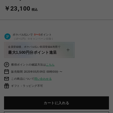
￥23,100
税込
ポケパル払いで
0
〜
0
ポイント
（1P=1円）※キャンペーン分除く
会員登録後、ポケパル払い初回登録&利用で
最大1,500円分ポイント進呈
獲得ポイントの確認方法は
こちら
販売期間 2025年05月09日 00時00分 〜
この商品について
問い合わせる
ギフト：ラッピング不可
カートに入れる