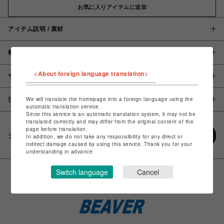
お気に入りアイテムに追加
アイテム説明 / 素材
概要
<About foreign language translation>
サイズ
We will translate the homepage into a foreign language using the
注意事項
automatic translation service.
Since this service is an automatic translation system, it may not be
translated correctly and may differ from the original content of the
page before translation.
シェアする
In addition, we do not take any responsibility for any direct or
indirect damage caused by using this service. Thank you for your
understanding in advance.
Switch language
Cancel