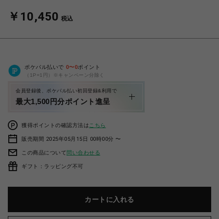
￥10,450
税込
ポケパル払いで
0
〜
0
ポイント
（1P=1円）※キャンペーン分除く
会員登録後、ポケパル払い初回登録&利用で
最大1,500円分ポイント進呈
獲得ポイントの確認方法は
こちら
販売期間 2025年05月15日 00時00分 〜
この商品について
問い合わせる
ギフト：ラッピング不可
カートに入れる