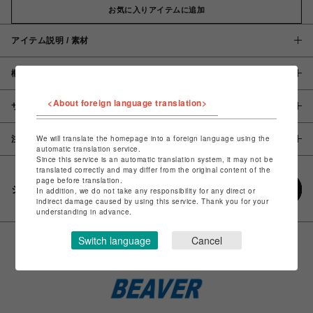
お気に入りアイテムに追加
アイテム説明 / 素材
概要
<About foreign language translation>
サイズ
We will translate the homepage into a foreign language using the
注意事項
automatic translation service.
Since this service is an automatic translation system, it may not be
translated correctly and may differ from the original content of the
page before translation.
シェアする
In addition, we do not take any responsibility for any direct or
indirect damage caused by using this service. Thank you for your
understanding in advance.
Switch language
Cancel