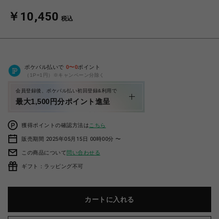
￥10,450
税込
ポケパル払いで
0
〜
0
ポイント
（1P=1円）※キャンペーン分除く
会員登録後、ポケパル払い初回登録&利用で
最大1,500円分ポイント進呈
獲得ポイントの確認方法は
こちら
販売期間 2025年05月15日 00時00分 〜
この商品について
問い合わせる
ギフト：ラッピング不可
カートに入れる