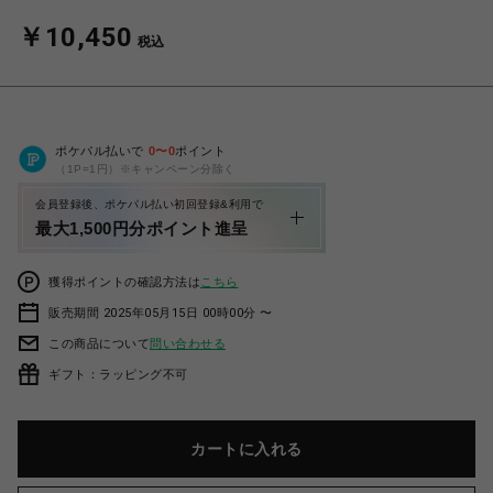
￥10,450
税込
ポケパル払いで
0
〜
0
ポイント
（1P=1円）※キャンペーン分除く
会員登録後、ポケパル払い初回登録&利用で
最大1,500円分ポイント進呈
獲得ポイントの確認方法は
こちら
販売期間 2025年05月15日 00時00分 〜
この商品について
問い合わせる
ギフト：ラッピング不可
カートに入れる