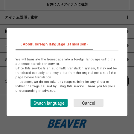
お気に入りアイテムに追加
アイテム説明 / 素材
概要
<About foreign language translation>
サイズ
We will translate the homepage into a foreign language using the
注意事項
automatic translation service.
Since this service is an automatic translation system, it may not be
translated correctly and may differ from the original content of the
page before translation.
シェアする
In addition, we do not take any responsibility for any direct or
indirect damage caused by using this service. Thank you for your
understanding in advance.
Switch language
Cancel