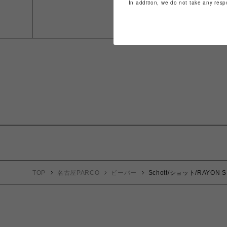
In addition, we do not take any resp
TOP
名古屋PARCO
ビーバー
Schott/ショット/RAYO