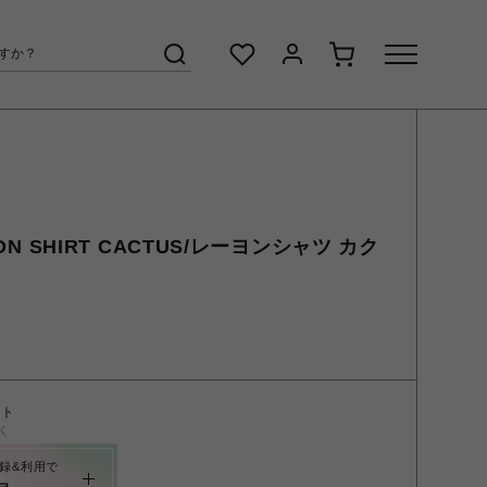
YON SHIRT CACTUS/レーヨンシャツ カク
ント
く
録&利用で