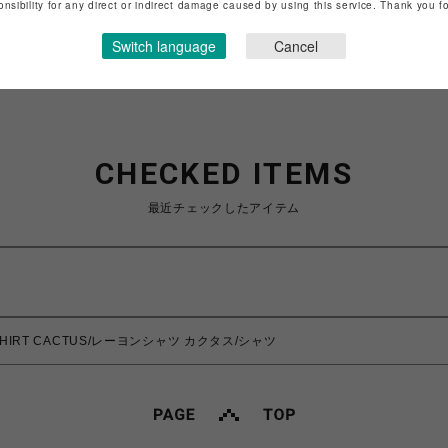
onsibility for any direct or indirect damage caused by using this service. Thank you 
ショップお問い合わせは
こちら
Switch language
Cancel
CHECKED ITEMS
最近チェックしたアイテム
N SHIRT CACTUS/レーヨンシャツ カクタス/シャツ