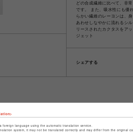
どの合成繊維に比べて、非常
です。 また、吸水性にも優
らかい繊維のレーヨンは、身
あわせしなやかに流れるシル
リースされたカクタスをアッ
ジェット
シェアする
ショップ名
ビーバー
lation>
店舗名
名古屋PARCO
a foreign language using the automatic translation service.
特定商取引法など法令に基づく表記は
こちら
anslation system, it may not be translated correctly and may differ from the original c