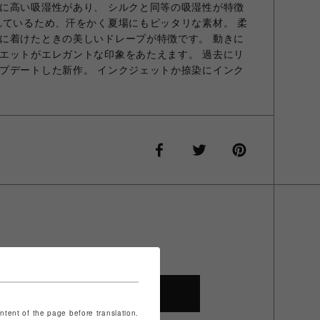
に高い吸湿性があり、 シルクと同等の吸湿性が特徴
れているため、汗をかく夏場にもピッタリな素材。 柔
に着けたときの美しいドレープが特徴です。 動きに
エットがエレガントな印象をあたえます。 過去にリ
プデートした新作。 インクジェットか捺染にインク
SHOP TOP
ontent of the page before translation.