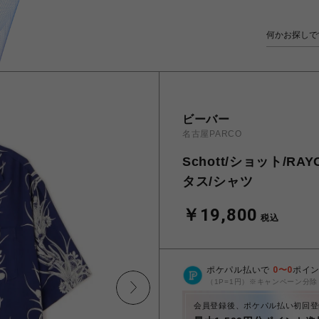
ビーバー
名古屋PARCO
Schott/ショット/RA
タス/シャツ
￥19,800
税込
ポケパル払いで
0
〜
0
ポイ
（1P=1円）※キャンペーン分除
会員登録後、ポケパル払い初回登