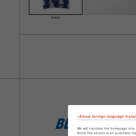
NAVY
<About foreign language trans
We will translate the homepage into 
Since this service is an automatic tr