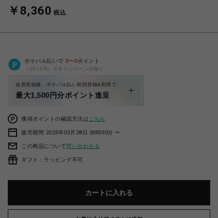
￥8,360
税込
ポケパル払いで
0
〜
0
ポイント
（1P=1円）※キャンペーン分除く
会員登録後、ポケパル払い初回登録&利用で
最大1,500円分ポイント進呈
獲得ポイントの確認方法は
こちら
販売期間 2025年05月28日 00時00分 〜
この商品について
問い合わせる
ギフト：ラッピング不可
カートに入れる