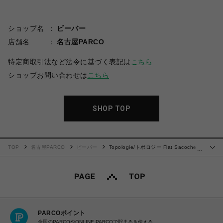
ショップ名
ビーバー
店舗名
名古屋PARCO
特定商取引法など法令に基づく表記は
こちら
ショップお問い合わせは
こちら
SHOP TOP
TOP
名古屋PARCO
ビーバー
Topologie/トポロジー Flat Sacoche
…
Small フラット サコッシュ スモール【バッグ単体】
PARCOポイント
全国のPARCOやONLINE PARCOで貯まる＆使える