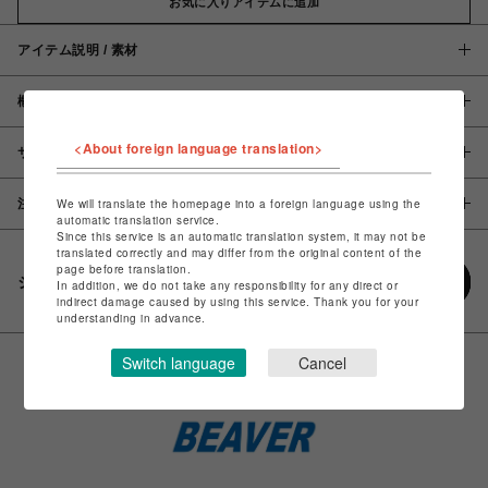
お気に入りアイテムに追加
アイテム説明 / 素材
概要
<About foreign language translation>
サイズ
We will translate the homepage into a foreign language using the
注意事項
automatic translation service.
Since this service is an automatic translation system, it may not be
translated correctly and may differ from the original content of the
page before translation.
シェアする
In addition, we do not take any responsibility for any direct or
indirect damage caused by using this service. Thank you for your
understanding in advance.
Switch language
Cancel