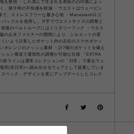
地を使用 ・しわ加工で生まれる表面の凸凹感によっ
く、発汗時の不快感を軽減 ・ウエストはウェービン
で、ストレスフリーな履き心地 ・Manastashロゴ
ネットバックルを使用し、片手でウエストサイズの調整と
・前後のベルトループにはミリタリーフック ・ウエス
脇の止水ファスナーの開閉により、シルエットの変
にくいよう計算したポケット内の左右のスマホポケッ
ンオレンジのメッシュ素材 ・計7個のポケットを備え
ション構造で通気性の調整が可能な仕様 『EXTRA
 この新ラインは通常コレクションの「日常」で着るウェ
場所(非日常)へ踏み出せるウェアとして提案していま
、スペック、デザインを更にアップデートしたコレク