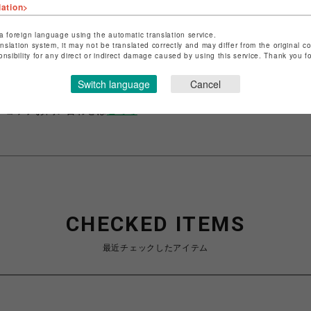
lation>
a foreign language using the automatic translation service.
ショップ名
ビーバー
anslation system, it may not be translated correctly and may differ from the original c
onsibility for any direct or indirect damage caused by using this service. Thank you 
店舗名
名古屋PARCO
Switch language
Cancel
特定商取引法など法令に基づく表記は
こちら
ショップお問い合わせは
こちら
CHECKED ITEMS
最近チェックしたアイテム