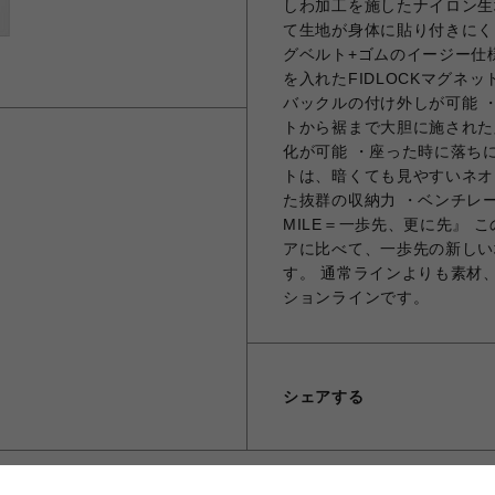
しわ加工を施したナイロン生
て生地が身体に貼り付きにく
グベルト+ゴムのイージー仕様
を入れたFIDLOCKマグ
バックルの付け外しが可能 
トから裾まで大胆に施された
化が可能 ・座った時に落ち
トは、暗くても見やすいネオ
た抜群の収納力 ・ベンチレー
MILE＝一歩先、更に先』
アに比べて、一歩先の新しい
す。 通常ラインよりも素材
ションラインです。
シェアする