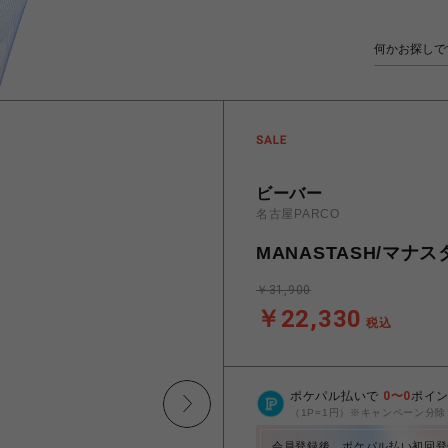
ビーバー
名古屋PARCO
MANASTASH/マナスタ
￥31,900
￥22,330
税込
ポケパル払いで
0
〜
0
ポイ
（1P=1円）※キャンペーン分除
会員登録後、ポケパル払い初回登