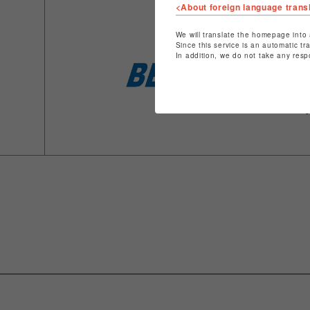
<About foreign language trans
We will translate the homepage into 
Since this service is an automatic tr
In addition, we do not take any resp