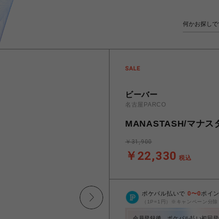
ビーバー
名古屋PARCO
MANASTASH/マナスタ
￥31,900
￥22,330
税込
ポケパル払いで
0
〜
0
ポイ
（1P=1円）※キャンペーン分除
会員登録後、ポケパル払い初回登