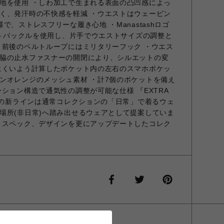
地を使用 ・しわ加工で生まれる表面の凸凹感によっ
く、発汗時の不快感を軽減 ・ウエストはウェービン
で、ストレスフリーな履き心地 ・Manastashロゴ
ネットバックルを使用し、片手でウエストサイズの調整と
・前後のベルトループにはミリタリーフック ・ウエス
脇の止水ファスナーの開閉により、シルエットの変
にくいよう計算したポケット内の左右のスマホポケッ
ンオレンジのメッシュ素材 ・計7個のポケットを備え
ション構造で通気性の調整が可能な仕様 『EXTRA
 この新ラインは通常コレクションの「日常」で着るウェ
場所(非日常)へ踏み出せるウェアとして提案していま
、スペック、デザインを更にアップデートしたコレク