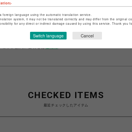
lation>
a foreign language using the automatic translation service.
ショップ名
ビーバー
anslation system, it may not be translated correctly and may differ from the original c
onsibility for any direct or indirect damage caused by using this service. Thank you 
店舗名
名古屋PARCO
Switch language
Cancel
特定商取引法など法令に基づく表記は
こちら
ショップお問い合わせは
こちら
CHECKED ITEMS
最近チェックしたアイテム