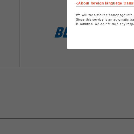
<About foreign language trans
We will translate the homepage into 
Since this service is an automatic tr
In addition, we do not take any resp