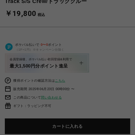
Track S/S Crew/トラッククルー
￥19,800
税込
ポケパル払いで
0
〜
0
ポイント
（1P=1円）※キャンペーン分除く
会員登録後、ポケパル払い初回登録&利用で
最大1,500円分ポイント進呈
獲得ポイントの確認方法は
こちら
販売期間 2025年06月23日 00時00分 〜
この商品について
問い合わせる
ギフト：ラッピング不可
カートに入れる