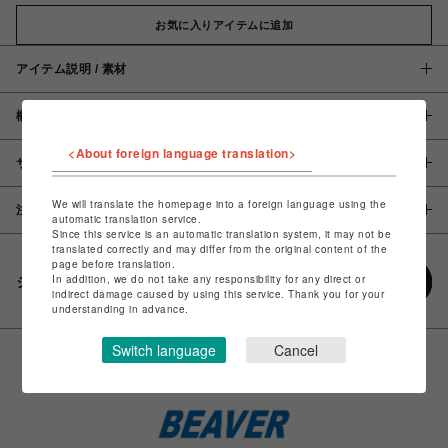
お気に入りアイテムに追加
アイテム説明 / 素材
概要
<About foreign language translation>
サイズ
We will translate the homepage into a foreign language using the
注意事項
automatic translation service.
Since this service is an automatic translation system, it may not be
translated correctly and may differ from the original content of the
page before translation.
In addition, we do not take any responsibility for any direct or
シェアする
indirect damage caused by using this service. Thank you for your
understanding in advance.
Switch language
Cancel