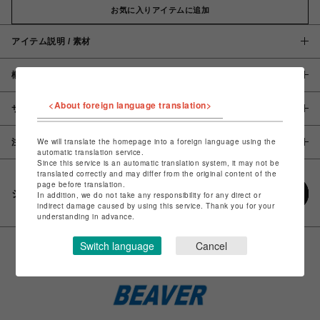
お気に入りアイテムに追加
アイテム説明 / 素材
概要
<About foreign language translation>
サイズ
We will translate the homepage into a foreign language using the
注意事項
automatic translation service.
Since this service is an automatic translation system, it may not be
translated correctly and may differ from the original content of the
page before translation.
シェアする
In addition, we do not take any responsibility for any direct or
indirect damage caused by using this service. Thank you for your
understanding in advance.
Switch language
Cancel