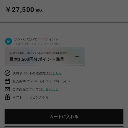
￥27,500
税込
ポケパル払いで
0
〜
0
ポイント
（1P=1円）※キャンペーン分除く
会員登録後、ポケパル払い初回登録&利用で
最大1,500円分ポイント進呈
獲得ポイントの確認方法は
こちら
販売期間 2025年07月01日 00時00分 〜
この商品について
問い合わせる
ギフト：ラッピング不可
カートに入れる