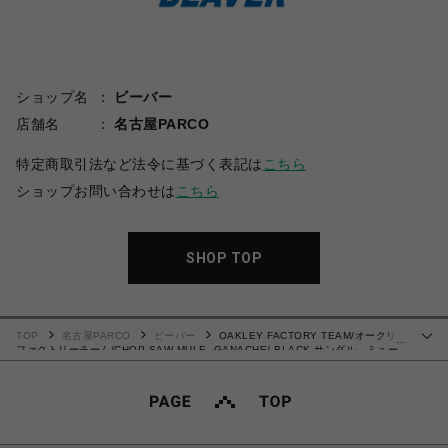
ショップ名
ビーバー
店舗名
名古屋PARCO
特定商取引法など法令に基づく表記は
こちら
ショップお問い合わせは
こちら
SHOP TOP
TOP
名古屋PARCO
ビーバー
OAKLEY FACTORY TEAM/オークリー
…
ファクトリーチーム/CHOP SAW MULE- GANACHE/ BLACK サンダル ミュー
ル