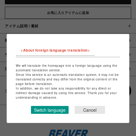
お気に入りアイテムに追加
アイテム説明 / 素材
概要
<About foreign language translation>
サイズ
We will translate the homepage into a foreign language using the
注意事項
automatic translation service.
Since this service is an automatic translation system, it may not be
translated correctly and may differ from the original content of the
page before translation.
In addition, we do not take any responsibility for any direct or
シェアする
indirect damage caused by using this service. Thank you for your
understanding in advance.
Switch language
Cancel