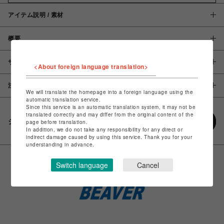
アイテム説明 / 素材
概要
サイズ
<About foreign language translation>
注意事項
We will translate the homepage into a foreign language using the
automatic translation service.
Since this service is an automatic translation system, it may not be
translated correctly and may differ from the original content of the
シェアする
page before translation.
In addition, we do not take any responsibility for any direct or
indirect damage caused by using this service. Thank you for your
understanding in advance.
Switch language
Cancel