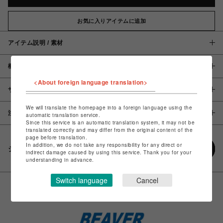
お気に入りアイテムに追加
アイテム説明 / 素材
概要
<About foreign language translation>
サイズ
We will translate the homepage into a foreign language using the
注意事項
automatic translation service.
Since this service is an automatic translation system, it may not be
translated correctly and may differ from the original content of the
page before translation.
In addition, we do not take any responsibility for any direct or
シェアする
indirect damage caused by using this service. Thank you for your
understanding in advance.
Switch language
Cancel