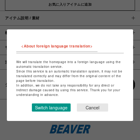
お気に入りアイテムに追加
アイテム説明 / 素材
概要
<About foreign language translation>
サイズ
We will translate the homepage into a foreign language using the
注意事項
automatic translation service.
Since this service is an automatic translation system, it may not be
translated correctly and may differ from the original content of the
page before translation.
シェアする
In addition, we do not take any responsibility for any direct or
indirect damage caused by using this service. Thank you for your
understanding in advance.
Switch language
Cancel