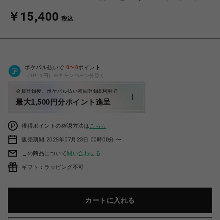
￥15,400
税込
ポケパル払いで
0
〜
0
ポイント
（1P=1円）※キャンペーン分除く
会員登録後、ポケパル払い初回登録&利用で
最大1,500円分ポイント進呈
獲得ポイントの確認方法は
こちら
販売期間 2025年07月23日 00時00分 〜
この商品について
問い合わせる
ギフト：ラッピング不可
カートに入れる