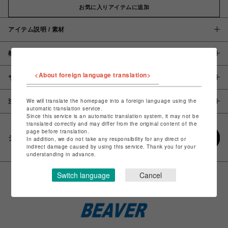
お気に入りアイテムに追加
アイテム説明 / 素材
概要
<About foreign language translation>
サイズ
We will translate the homepage into a foreign language using the
注意事項
automatic translation service.
Since this service is an automatic translation system, it may not be
translated correctly and may differ from the original content of the
page before translation.
シェアする
In addition, we do not take any responsibility for any direct or
indirect damage caused by using this service. Thank you for your
understanding in advance.
Switch language
Cancel