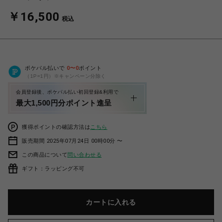
￥16,500
税込
ポケパル払いで
0
〜
0
ポイント
（1P=1円）※キャンペーン分除く
会員登録後、ポケパル払い初回登録&利用で
最大1,500円分ポイント進呈
獲得ポイントの確認方法は
こちら
販売期間 2025年07月24日 00時00分 〜
この商品について
問い合わせる
ギフト：ラッピング不可
カートに入れる