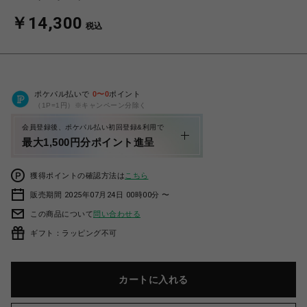
￥14,300
税込
ポケパル払いで
0
〜
0
ポイント
（1P=1円）※キャンペーン分除く
会員登録後、ポケパル払い初回登録&利用で
最大1,500円分ポイント進呈
獲得ポイントの確認方法は
こちら
販売期間 2025年07月24日 00時00分 〜
この商品について
問い合わせる
ギフト：ラッピング不可
カートに入れる