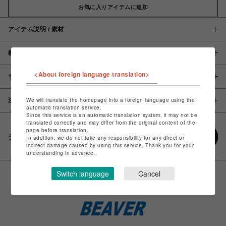
お気に入りアイテムに追加
アイテム説明 / 素材
概要
<About foreign language translation>
サイズ
We will translate the homepage into a foreign language using the
注意事項
automatic translation service.
Since this service is an automatic translation system, it may not be
translated correctly and may differ from the original content of the
page before translation.
シェアする
In addition, we do not take any responsibility for any direct or
indirect damage caused by using this service. Thank you for your
understanding in advance.
Switch language
Cancel