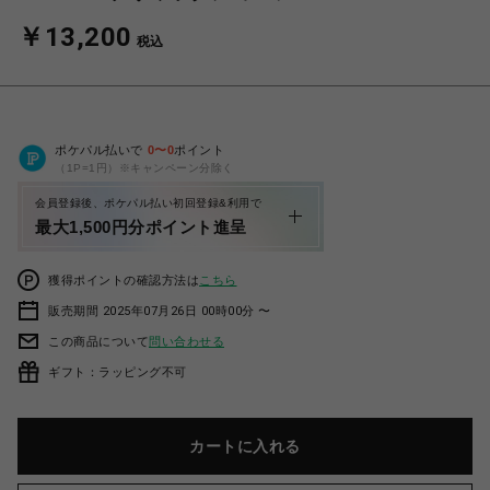
￥13,200
税込
ポケパル払いで
0
〜
0
ポイント
（1P=1円）※キャンペーン分除く
会員登録後、ポケパル払い初回登録&利用で
最大1,500円分ポイント進呈
獲得ポイントの確認方法は
こちら
販売期間 2025年07月26日 00時00分 〜
この商品について
問い合わせる
ギフト：ラッピング不可
カートに入れる