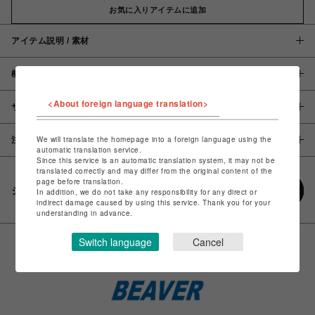
お気に入りアイテムに追加
アイテム説明 / 素材
概要
<About foreign language translation>
サイズ
We will translate the homepage into a foreign language using the
注意事項
automatic translation service.
Since this service is an automatic translation system, it may not be
translated correctly and may differ from the original content of the
page before translation.
シェアする
In addition, we do not take any responsibility for any direct or
indirect damage caused by using this service. Thank you for your
understanding in advance.
Switch language
Cancel