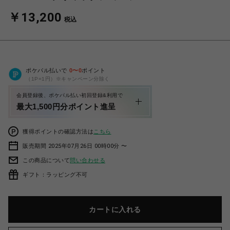
￥13,200
税込
ポケパル払いで
0
〜
0
ポイント
（1P=1円）※キャンペーン分除く
会員登録後、ポケパル払い初回登録&利用で
最大1,500円分ポイント進呈
獲得ポイントの確認方法は
こちら
販売期間 2025年07月26日 00時00分 〜
この商品について
問い合わせる
ギフト：ラッピング不可
カートに入れる