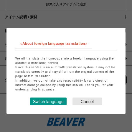
お気に入りアイテムに追加
アイテム説明 / 素材
概要
<About foreign language translation>
サイズ
We will translate the homepage into a foreign language using the
注意事項
automatic translation service.
Since this service is an automatic translation system, it may not be
translated correctly and may differ from the original content of the
page before translation.
シェアする
In addition, we do not take any responsibility for any direct or
indirect damage caused by using this service. Thank you for your
understanding in advance.
Switch language
Cancel