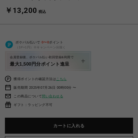
￥13,200
税込
ポケパル払いで
0
〜
0
ポイント
（1P=1円）※キャンペーン分除く
会員登録後、ポケパル払い初回登録&利用で
最大1,500円分ポイント進呈
獲得ポイントの確認方法は
こちら
販売期間 2025年07月26日 00時00分 〜
この商品について
問い合わせる
ギフト：ラッピング不可
カートに入れる