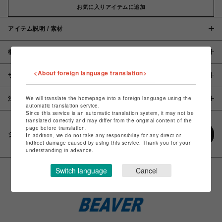
お気に入りアイテムに追加
アイテム説明 / 素材
概要
<About foreign language translation>
サイズ
We will translate the homepage into a foreign language using the
注意事項
automatic translation service.
Since this service is an automatic translation system, it may not be
translated correctly and may differ from the original content of the
page before translation.
シェアする
In addition, we do not take any responsibility for any direct or
indirect damage caused by using this service. Thank you for your
understanding in advance.
Switch language
Cancel