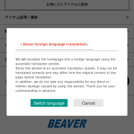
お気に入りアイテムに追加
アイテム説明 / 素材
概要
<About foreign language translation>
サイズ
We will translate the homepage into a foreign language using the
注意事項
automatic translation service.
Since this service is an automatic translation system, it may not be
translated correctly and may differ from the original content of the
page before translation.
シェアする
In addition, we do not take any responsibility for any direct or
indirect damage caused by using this service. Thank you for your
understanding in advance.
Switch language
Cancel