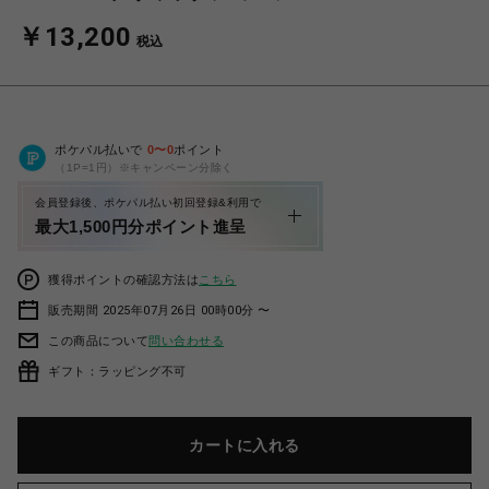
￥13,200
税込
ポケパル払いで
0
〜
0
ポイント
（1P=1円）※キャンペーン分除く
会員登録後、ポケパル払い初回登録&利用で
最大1,500円分ポイント進呈
獲得ポイントの確認方法は
こちら
販売期間 2025年07月26日 00時00分 〜
この商品について
問い合わせる
ギフト：ラッピング不可
カートに入れる