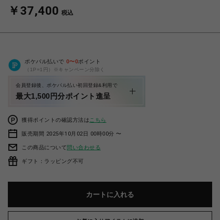
￥37,400
税込
ポケパル払いで
0
〜
0
ポイント
（1P=1円）※キャンペーン分除く
会員登録後、ポケパル払い初回登録&利用で
最大1,500円分ポイント進呈
獲得ポイントの確認方法は
こちら
販売期間 2025年10月02日 00時00分 〜
この商品について
問い合わせる
ギフト：ラッピング不可
カートに入れる