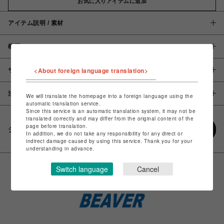
お気に入りアイテムに追加
アイテム説明 / 素材
概要
<About foreign language translation>
サイズ
注意事項
We will translate the homepage into a foreign language using the
automatic translation service.
Since this service is an automatic translation system, it may not be
translated correctly and may differ from the original content of the
page before translation.
シェアする
In addition, we do not take any responsibility for any direct or
indirect damage caused by using this service. Thank you for your
understanding in advance.
Switch language
Cancel