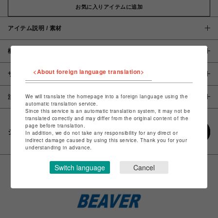
お気に入りアイテムに追加
アイテム説明 / 素材
概要
<About foreign language translation>
サイズ
We will translate the homepage into a foreign language using the
注意事項
automatic translation service.
Since this service is an automatic translation system, it may not be
translated correctly and may differ from the original content of the
page before translation.
シェアする
In addition, we do not take any responsibility for any direct or
indirect damage caused by using this service. Thank you for your
understanding in advance.
Switch language
Cancel