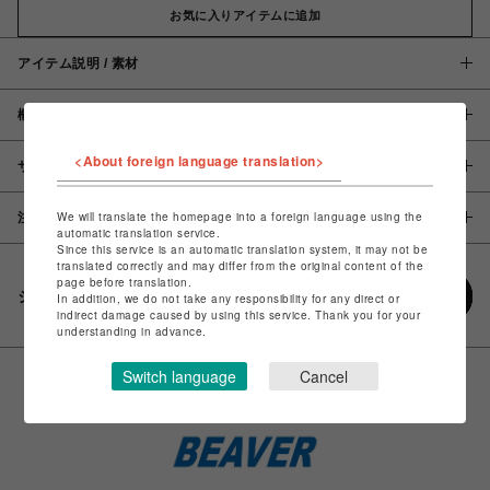
お気に入りアイテムに追加
アイテム説明 / 素材
概要
<About foreign language translation>
サイズ
We will translate the homepage into a foreign language using the
注意事項
automatic translation service.
Since this service is an automatic translation system, it may not be
translated correctly and may differ from the original content of the
page before translation.
シェアする
In addition, we do not take any responsibility for any direct or
indirect damage caused by using this service. Thank you for your
understanding in advance.
Switch language
Cancel