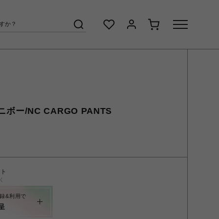
ニボー/NC CARGO PANTS
ント
く
録&利用で
呈