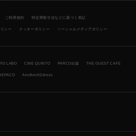
ご利用規約
特定商取引法などに基づく表記
ポリシー
クッキーポリシー
ソーシャルメディアポリシー
RO LABO
CINE QUINTO
PARCO出版
THE GUEST CAFE
DEPACO
AnotherADdress