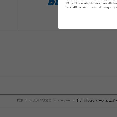
Since this service is an automatic tr
In addition, we do not take any resp
TOP
名古屋PARCO
ビーバー
B omnivore/ビーオムニボー