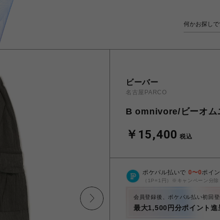
ビーバー
名古屋PARCO
B omnivore/ビーオム
￥15,400
税込
ポケパル払いで
0
〜
0
ポイ
（1P=1円）※キャンペーン分除
会員登録後、ポケパル払い初回登
最大1,500円分ポイント進