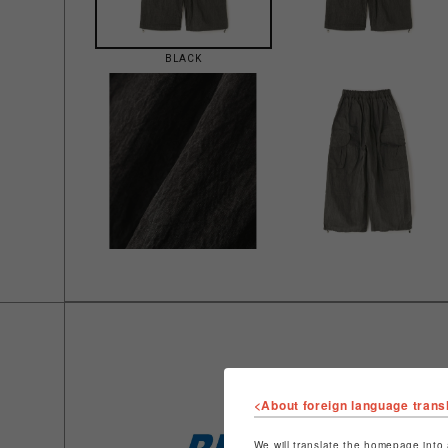
BLACK
<About foreign language trans
We will translate the homepage into 