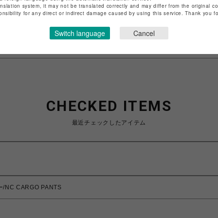
anslation system, it may not be translated correctly and may differ from the original c
特定商取引法など法令に基づく表記は
こちら
onsibility for any direct or indirect damage caused by using this service. Thank you 
ショップお問い合わせは
こちら
Switch language
Cancel
CHECKED ITEMS
最近チェックしたアイテム
/NC CARGO PANTS