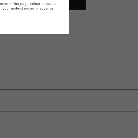
SHOP TOP
ontent of the page before translation.
for your understanding in advance.