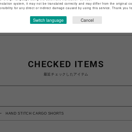
anslation system, it may not be translated correctly and may differ from the original c
特定商取引法など法令に基づく表記は
こちら
onsibility for any direct or indirect damage caused by using this service. Thank you 
ショップお問い合わせは
こちら
Switch language
Cancel
CHECKED ITEMS
最近チェックしたアイテム
ー HAND STITCH CARGO SHORTS