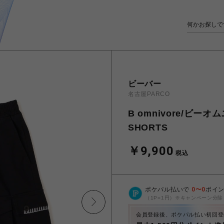
ビーバー
名古屋PARCO
B omnivore/ビーオ
SHORTS
￥9,900
税込
ポケパル払いで
0
〜
0
ポイ
（1P=1円）※キャンペーン分除
会員登録後、ポケパル払い初回登