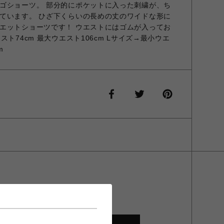
ゴショーツ。 部分的にポケットに入った刺繍が、ち
ています。 ひざ下くらいの長めの丈のワイドな形に
エットショーツです！ ウエストにはゴムが入ってお
ト74cm 最大ウエスト106cm Lサイズ→最小ウエ
m