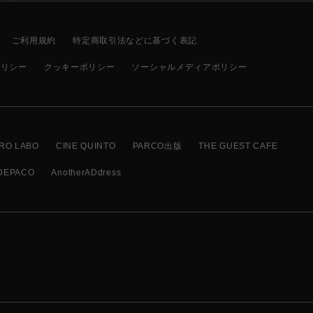
ご利用規約
特定商取引法などに基づく表記
ポリシー
クッキーポリシー
ソーシャルメディアポリシー
RO LABO
CINE QUINTO
PARCO出版
THE GUEST CAFE
DEPACO
AnotherADdress