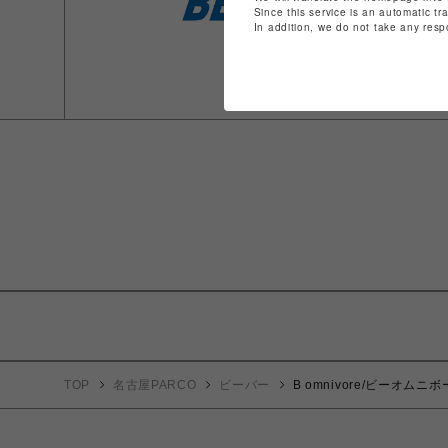
Since this service is an automatic tr
In addition, we do not take any resp
TOP
名古屋PARCO
ビーバー
B omnivore/ビーオムニボ