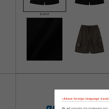
BLACK
<About foreign language trans
We will translate the homepage into 