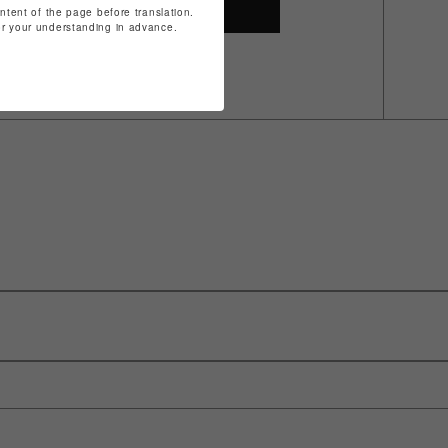
SHOP TOP
ontent of the page before translation.
for your understanding in advance.