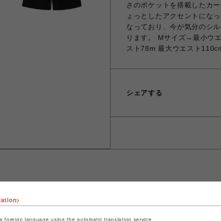
さのポケットを搭載したカー
ょっとしたアクセントになっ
なっており、今が気分のシル
ります。 Mサイズ→最小ウエス
スト78m 最大ウエスト110c
シェアする
lation>
ショップ名
ビーバー
店舗名
名古屋PARCO
a foreign language using the automatic translation service.