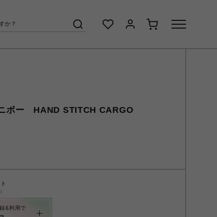
ムニボー HAND STITCH CARGO
ント
く
録&利用で