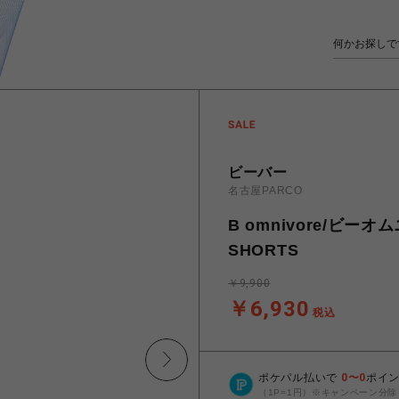
ビーバー
名古屋PARCO
B omnivore/ビーオ
SHORTS
￥9,900
￥6,930
税込
ポケパル払いで
0
〜
0
ポイ
（1P=1円）※キャンペーン分除