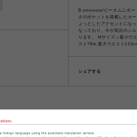
B omnivore/ビーオムニボー
さのポケットを搭載したカー
ょっとしたアクセントになっ
なっており、今が気分のシル
ります。 Mサイズ→最小ウエス
スト78m 最大ウエスト110c
シェアする
ショップ名
ビーバー
lation>
店舗名
名古屋PARCO
a foreign language using the automatic translation service.