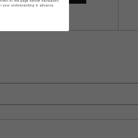
ontent of the page before translation.
for your understanding in advance.