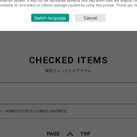
anslation system, it may not be translated correctly and may differ from the original c
特定商取引法など法令に基づく表記は
こちら
onsibility for any direct or indirect damage caused by using this service. Thank you 
ショップお問い合わせは
こちら
Switch language
Cancel
CHECKED ITEMS
最近チェックしたアイテム
ー HAND STITCH CARGO SHORTS