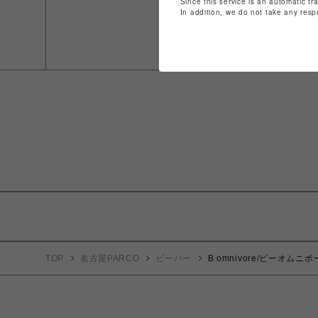
Since this service is an automatic tr
In addition, we do not take any resp
TOP
名古屋PARCO
ビーバー
B omnivore/ビーオムニボ