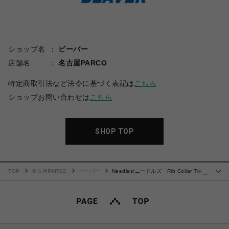
ショップ名
ビーバー
店舗名
名古屋PARCO
特定商取引法など法令に基づく表記は
こちら
ショップお問い合わせは
こちら
SHOP TOP
TOP
名古屋PARCO
ビーバー
Needles/ニードルズ Rib Collar Track
…
Jacket - C/PE Velour 26ss -BROWN-