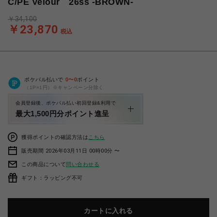
C/PE Velour 26ss -BROWN-
￥34,100
￥23,870
税込
ポケパル払いで
0
〜
0
ポイント
（1P=1円）※キャンペーン分除く
会員登録後、ポケパル払い初回登録&利用で
最大1,500円分ポイント進呈
獲得ポイントの確認方法は
こちら
販売期間 2026年03月11日 00時00分 〜
この商品について
問い合わせる
ギフト：ラッピング不可
カートに入れる