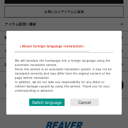
お気に入りアイテムに追加
アイテム説明 / 素材
概要
<About foreign language translation>
サイズ
We will translate the homepage into a foreign language using the
注意事項
automatic translation service.
Since this service is an automatic translation system, it may not be
translated correctly and may differ from the original content of the
page before translation.
In addition, we do not take any responsibility for any direct or
シェアする
indirect damage caused by using this service. Thank you for your
understanding in advance.
Switch language
Cancel