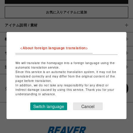
お気に入りアイテムに追加
アイテム説明 / 素材
概要
<About foreign language translation>
サイズ
We will translate the homepage into a foreign language using the
注意事項
automatic translation service.
Since this service is an automatic translation system, it may not be
translated correctly and may differ from the original content of the
page before translation.
In addition, we do not take any responsibility for any direct or
シェアする
indirect damage caused by using this service. Thank you for your
understanding in advance.
Switch language
Cancel