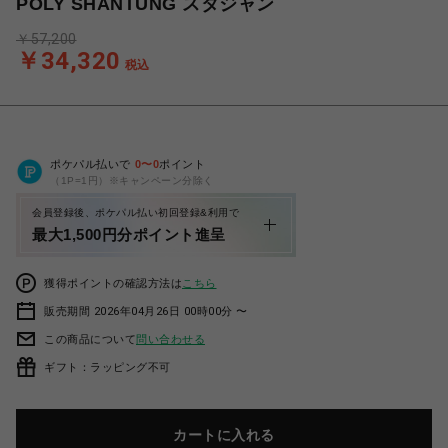
POLY SHANTUNG スタジャン
￥57,200
￥34,320
税込
ポケパル払いで
0
〜
0
ポイント
（1P=1円）※キャンペーン分除く
会員登録後、ポケパル払い初回登録&利用で
最大1,500円分ポイント進呈
獲得ポイントの確認方法は
こちら
販売期間 2026年04月26日 00時00分 〜
この商品について
問い合わせる
ギフト：ラッピング不可
カートに入れる